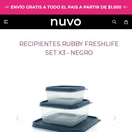

RECIPIENTES RUBBY FRESHLIFE
SET X3 - NEGRO