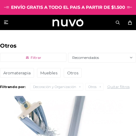

Otros
Recomendados
Aromaterapia
Muebles
Otros
Quitar filtros
Filtrando por:
Decoración y Organización
Otros