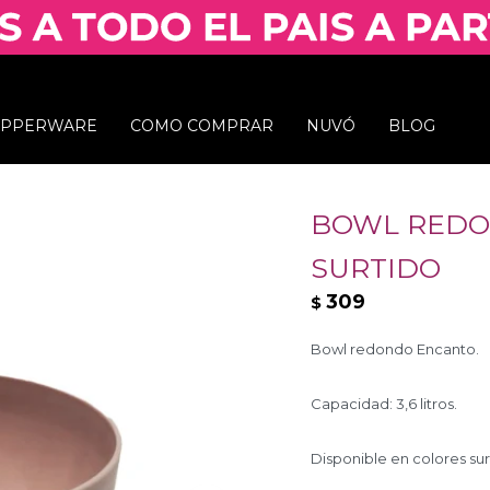
UPPERWARE
COMO COMPRAR
NUVÓ
BLOG
BOWL REDON
SURTIDO
309
$
Bowl redondo Encanto.
Capacidad: 3,6 litros.
Disponible en colores sur