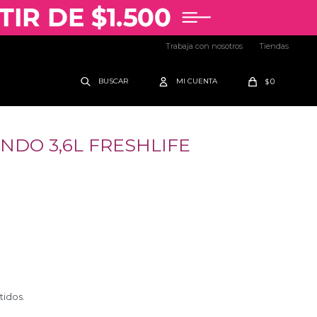
Trabaja con nosotros
Tiendas
0
$
DO 3,6L FRESHLIFE
tidos.