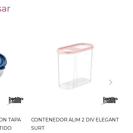
sar
ON TAPA
CONTENEDOR ALIM 2 DIV ELEGANT
SU
RTIDO
SURT
EL