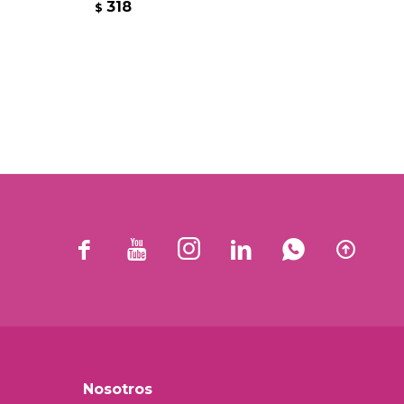
318
3
$
$






Nosotros