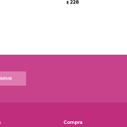
228
$
BIRME
s
Compra