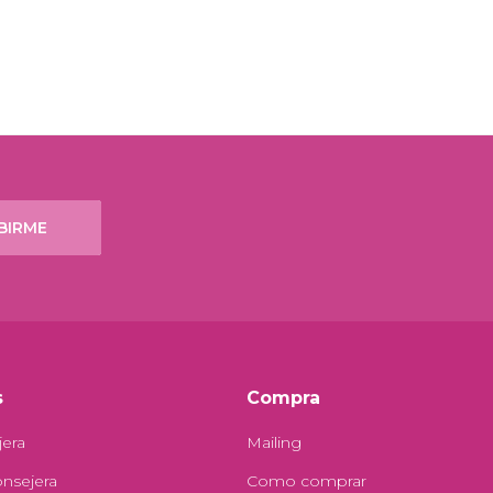
BIRME
s
Compra
jera
Mailing
onsejera
Como comprar