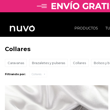
PRODUCTOS
T
Collares
Caravanas
Brazaletes y pulseras
Collares
Bolsos y 
Filtrando por:
Collares