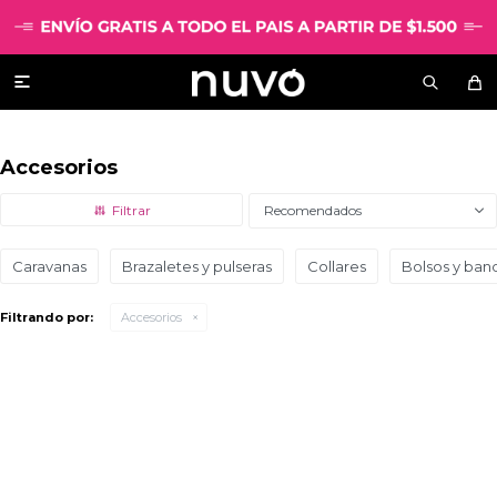

Accesorios
Recomendados
Caravanas
Brazaletes y pulseras
Collares
Bolsos y ban
Filtrando por:
Accesorios