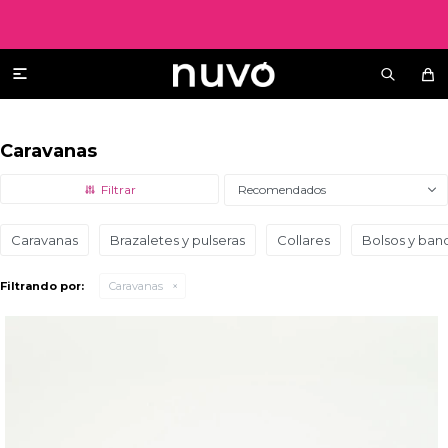

Caravanas
Recomendados
Caravanas
Brazaletes y pulseras
Collares
Bolsos y ban
Filtrando por:
Caravanas