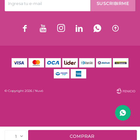
SUSCRIBIRME






© Copyright 2026 / Nuvó
Fenicio
COMPRAR
1