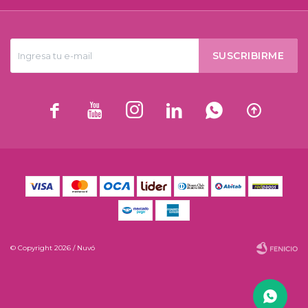
SUSCRIBIRME






© Copyright 2026 / Nuvó