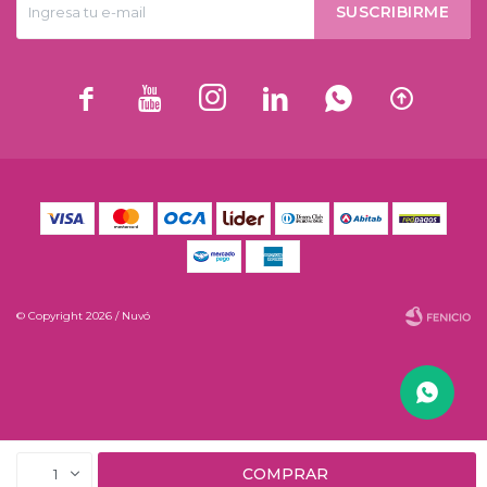
SUSCRIBIRME






© Copyright 2026 / Nuvó
Fenicio
COMPRAR
1