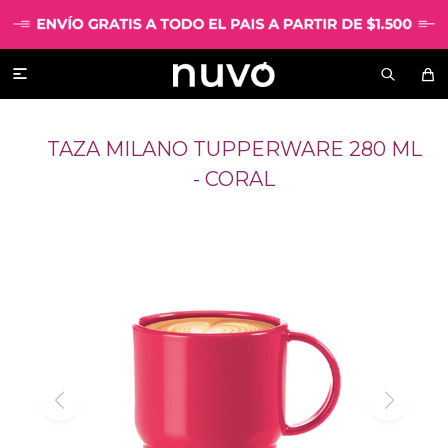

TAZA MILANO TUPPERWARE 280 ML
- CORAL