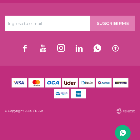
SUSCRIBIRME






© Copyright 2026 / Nuvó