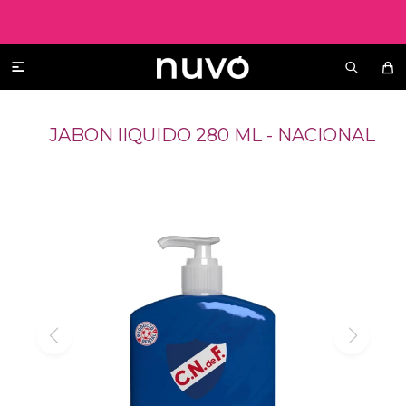

JABON lIQUIDO 280 ML - NACIONAL