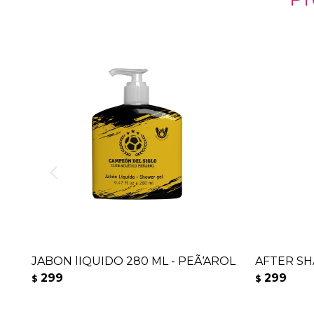
JABON lIQUIDO 280 ML - PEÃ‘AROL
AFTER SH
299
299
$
$