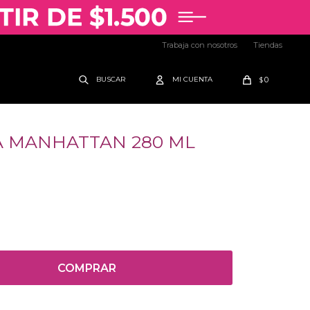
Trabaja con nosotros
Tiendas
0
$
A MANHATTAN 280 ML
COMPRAR