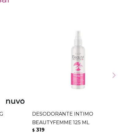
 G
DESODORANTE INTIMO
CR
BEAUTYFEMME 125 ML
G -
319
3
$
$