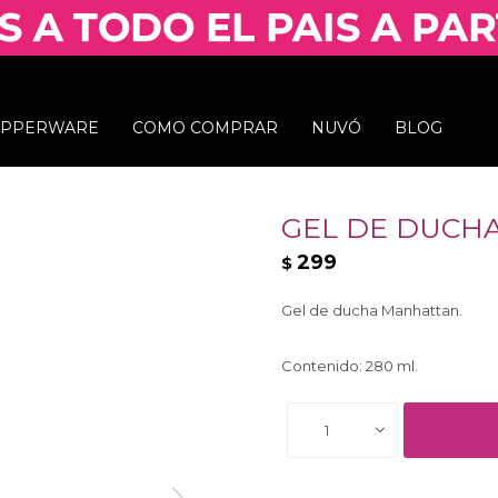
UPPERWARE
COMO COMPRAR
NUVÓ
BLOG
GEL DE DUCH
299
$
Gel de ducha Manhattan.
Contenido: 280 ml.
1