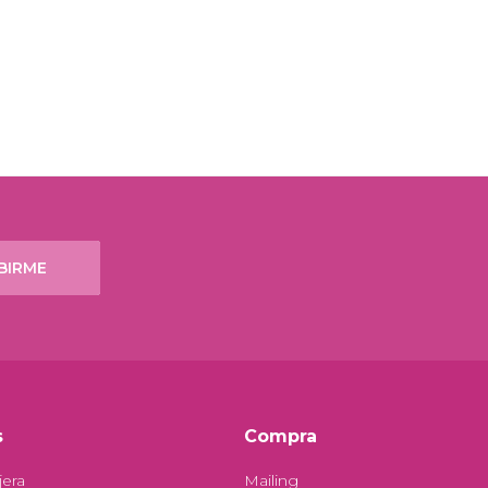
BIRME
s
Compra
jera
Mailing