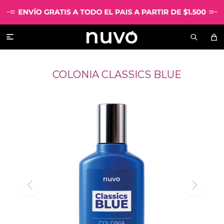

COLONIA CLASSICS BLUE