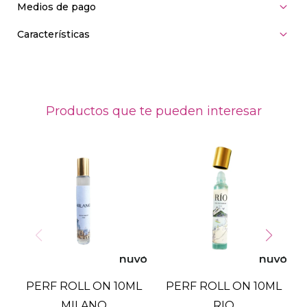
Medios de pago
Características
Productos que te pueden interesar
PERF ROLL ON 10ML
PERF ROLL ON 10ML
B
MILANO
RIO