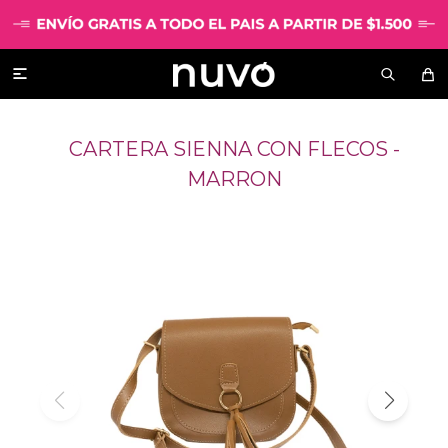

CARTERA SIENNA CON FLECOS -
MARRON