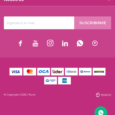
SUSCRIBIRME






© Copyright 2026 / Nuvó