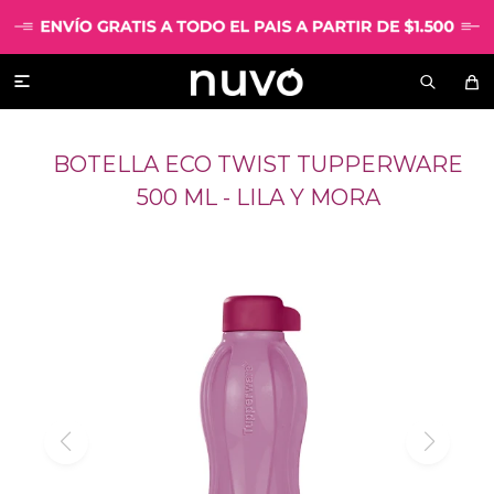

BOTELLA ECO TWIST TUPPERWARE
500 ML - LILA Y MORA