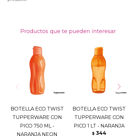
Productos que te pueden interesar
BOTELLA ECO TWIST
BOTELLA ECO TWIST
TUPPERWARE CON
TUPPERWARE CON
PICO 750 ML -
PICO 1 LT - NARANJA
P
344
$
NARANJA NEON