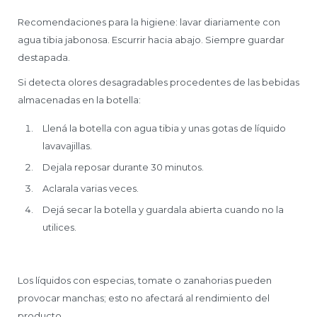
Recomendaciones para la higiene: lavar diariamente con
agua tibia jabonosa. Escurrir hacia abajo. Siempre guardar
destapada.
Si detecta olores desagradables procedentes de las bebidas
almacenadas en la botella:
Llená la botella con agua tibia y unas gotas de líquido
lavavajillas.
Dejala reposar durante 30 minutos.
Aclarala varias veces.
Dejá secar la botella y guardala abierta cuando no la
utilices.
Los líquidos con especias, tomate o zanahorias pueden
provocar manchas; esto no afectará al rendimiento del
producto.