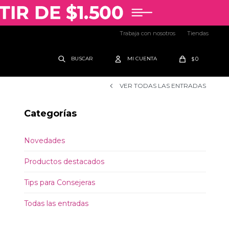
Trabaja con nosotros
Tiendas
0
$
VER TODAS LAS ENTRADAS
Categorías
Novedades
Productos destacados
Tips para Consejeras
Todas las entradas