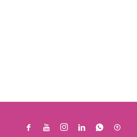





