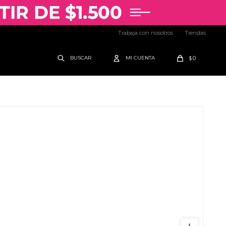
Trabaja con nosotros
Tiendas
0
$