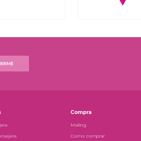
BIRME
s
Compra
jera
Mailing
onsejera
Como comprar