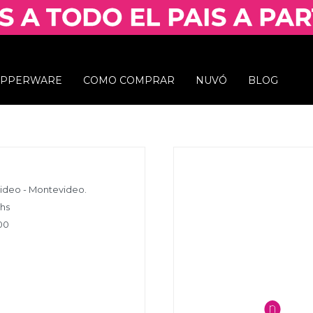
UPPERWARE
COMO COMPRAR
NUVÓ
BLOG
video - Montevideo.
 hs
00