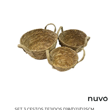
SET 3 CESTOS TEJIDOS D18/D21/D25CM