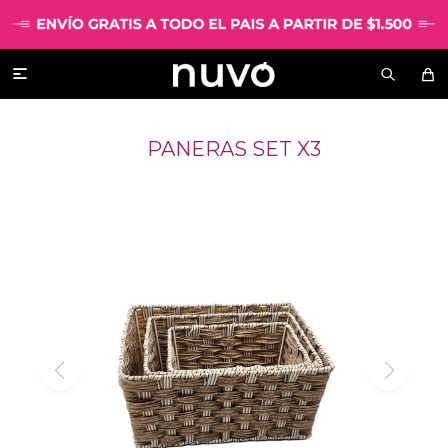

PANERAS SET X3