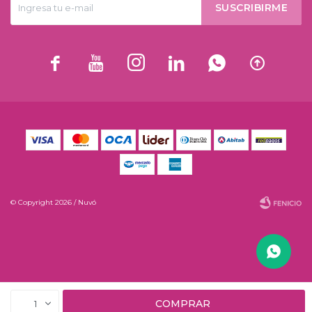
SUSCRIBIRME






© Copyright 2026 / Nuvó
Fenicio
COMPRAR
1