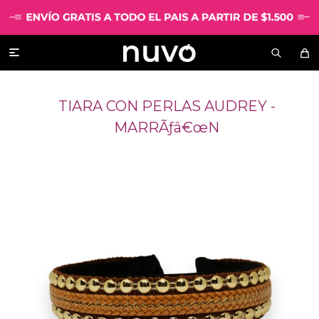

TIARA CON PERLAS AUDREY -
MARRÃƒâ€œN