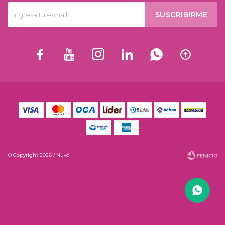
SUSCRIBIRME






© Copyright 2026 / Nuvó
Fenicio