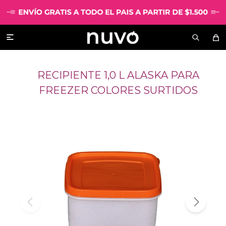

RECIPIENTE 1,0 L ALASKA PARA
FREEZER COLORES SURTIDOS