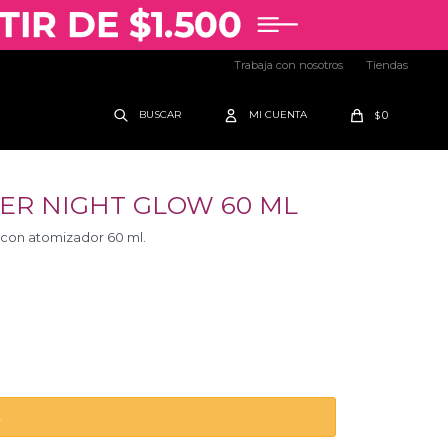
Trabaja con nosotros
Tiendas
0
$
ER NIGHT GLOW 60 ML
 con atomizador 60 ml.
.