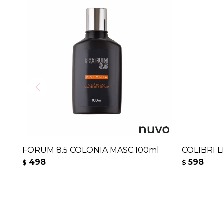
FORUM 8.5 COLONIA MASC.100ml
COLIBRI 
498
598
$
$