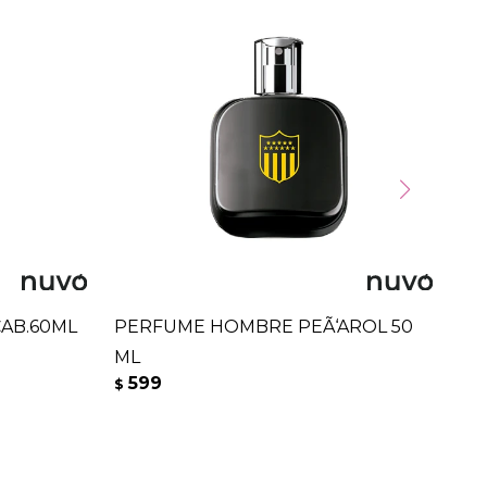
CAB.60ML
PERFUME HOMBRE PEÃ‘AROL 50
PE
ML
50
599
5
$
$