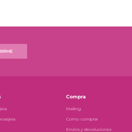
BIRME
s
Compra
jera
Mailing
onsejera
Como comprar
Envíos y devoluciones