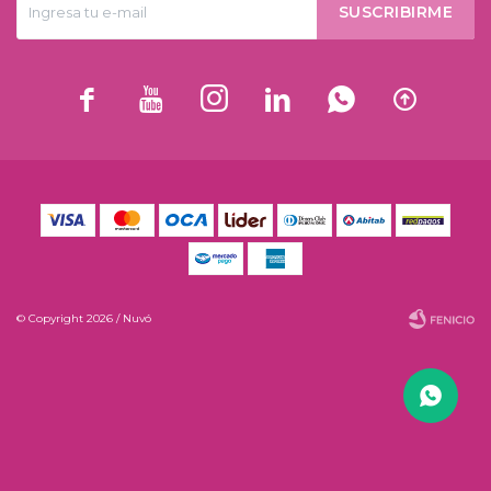
SUSCRIBIRME






© Copyright 2026 / Nuvó
Fenicio