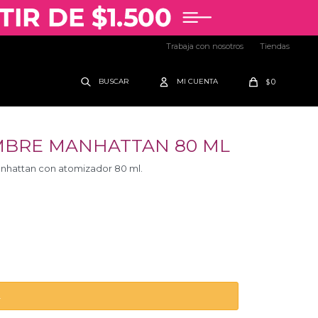
Trabaja con nosotros
Tiendas
0
$
BRE MANHATTAN 80 ML
hattan con atomizador 80 ml.
.