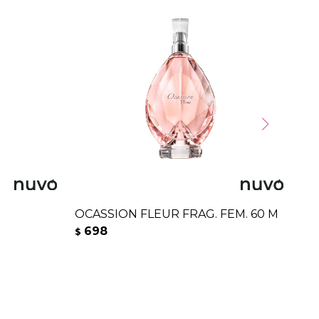
OCASSION FLEUR FRAG. FEM. 60 M
NU
698
6
$
$