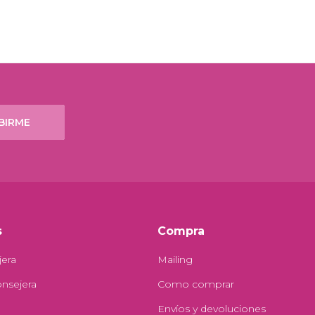
BIRME
s
Compra
jera
Mailing
onsejera
Como comprar
Envíos y devoluciones