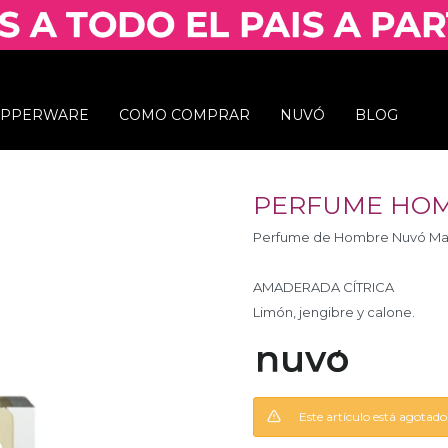
UPPERWARE
COMO COMPRAR
NUVÓ
BLOG
PERFUME HOM
Perfume de Hombre Nuvó Man
AMADERADA CÍTRICA
Limón, jengibre y calone.
Este artículo está agotado