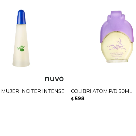
MUJER INCITER INTENSE
COLIBRI ATOM.P/D 50ML
598
$