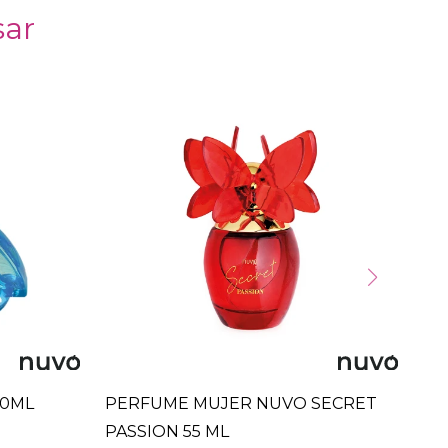
sar
60ML
PERFUME MUJER NUVO SECRET
PE
PASSION 55 ML
BA