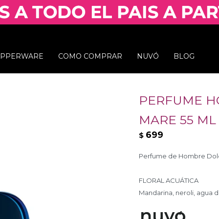
UPPERWARE
COMO COMPRAR
NUVÓ
BLOG
PERFUME H
MARE 55 ML
699
$
Perfume de Hombre Dolce
FLORAL ACUÁTICA
Mandarina, neroli, agua 