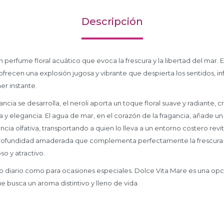
Descripción
 perfume floral acuático que evoca la frescura y la libertad del mar. E
frecen una explosión jugosa y vibrante que despierta los sentidos, i
er instante.
ncia se desarrolla, el neroli aporta un toque floral suave y radiante,
 y elegancia. El agua de mar, en el corazón de la fragancia, añade un 
ncia olfativa, transportando a quien lo lleva a un entorno costero revit
profundidad amaderada que complementa perfectamente la frescura 
so y atractivo.
uso diario como para ocasiones especiales. Dolce Vita Mare es una opc
usca un aroma distintivo y lleno de vida.