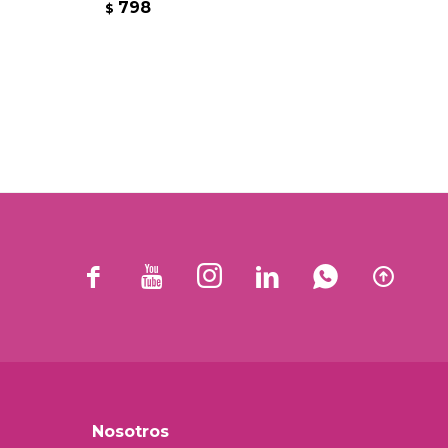
798
7
$
$






Nosotros