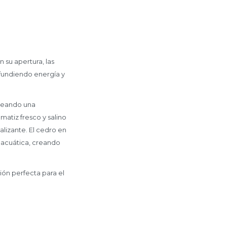
n su apertura, las
nfundiendo energía y
 creando una
matiz fresco y salino
alizante. El cedro en
acuática, creando
ión perfecta para el