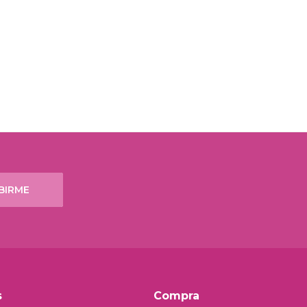
BIRME
s
Compra