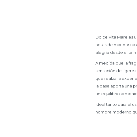
Dolce Vita Mare es un
notas de mandarina o
alegría desde el prim
A medida que la fraga
sensación de ligereza
que realza la experie
la base aporta una 
un equilibrio armonio
Ideal tanto para el 
hombre moderno que b