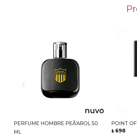
Pr
PERFUME HOMBRE PEÃ‘AROL 50
POINT OF
698
$
ML