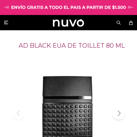

AD BLACK EUA DE TOILLET 80 ML