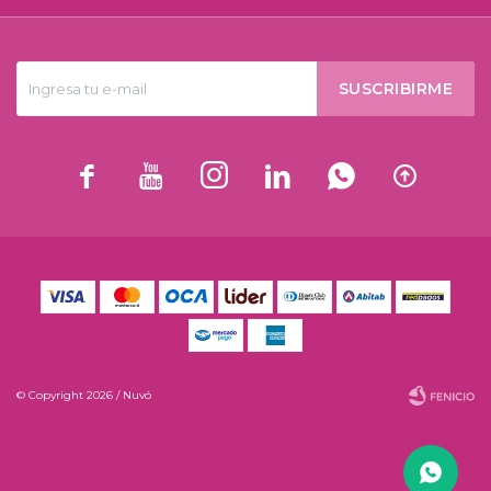
SUSCRIBIRME






© Copyright 2026 / Nuvó