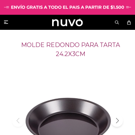

MOLDE REDONDO PARA TARTA
24.2X3CM