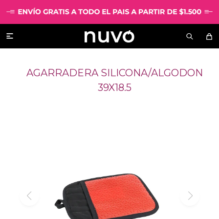

AGARRADERA SILICONA/ALGODON
39X18.5