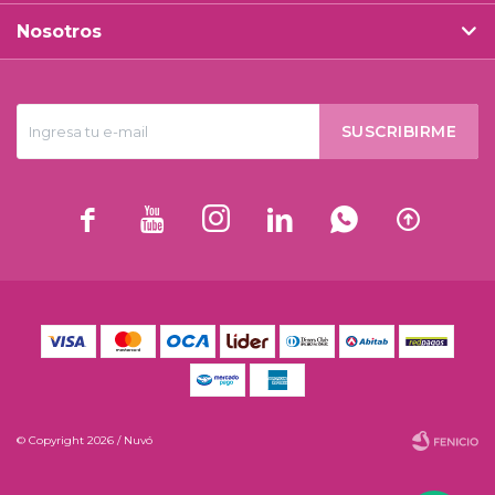
Nosotros
SUSCRIBIRME






© Copyright 2026 / Nuvó