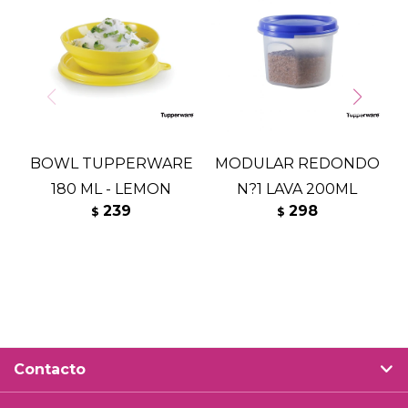
BOWL TUPPERWARE
MODULAR REDONDO
S
180 ML - LEMON
N?1 LAVA 200ML
239
298
$
$
Contacto