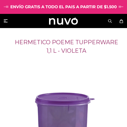

HERMETICO POEME TUPPERWARE
1,1 L - VIOLETA