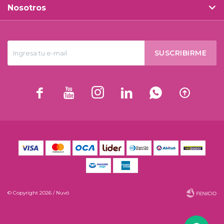
Nosotros
SUSCRIBIRME






© Copyright 2026 / Nuvó