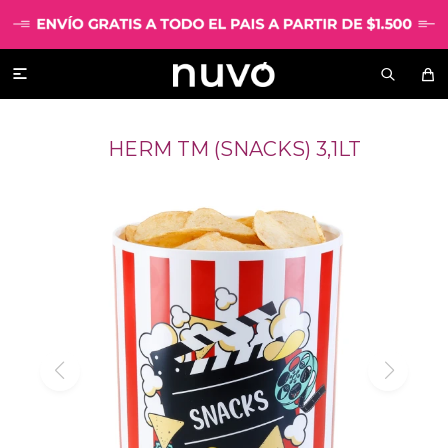

HERM TM (SNACKS) 3,1LT