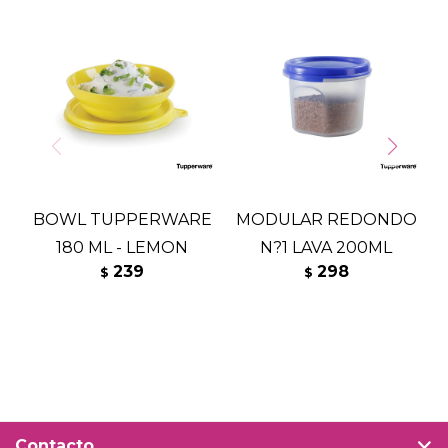
BOWL TUPPERWARE
MODULAR REDONDO
S
180 ML - LEMON
N?1 LAVA 200ML
239
298
$
$
Contacto