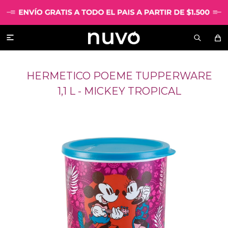

HERMETICO POEME TUPPERWARE
1,1 L - MICKEY TROPICAL