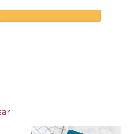
.
sar