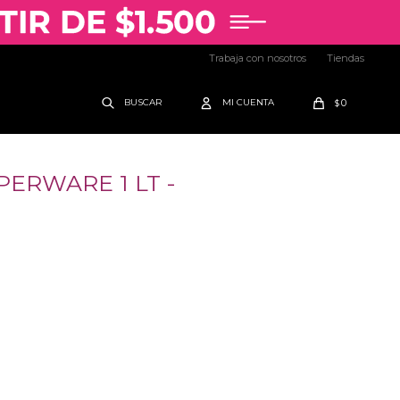
Trabaja con nosotros
Tiendas
0
$
ERWARE 1 LT -