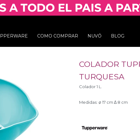
UPPERWARE
COMO COMPRAR
NUVÓ
BLOG
COLADOR TUPP
TURQUESA
Colador 1 L.
Medidas: ø 17 cm ∆ 8 cm