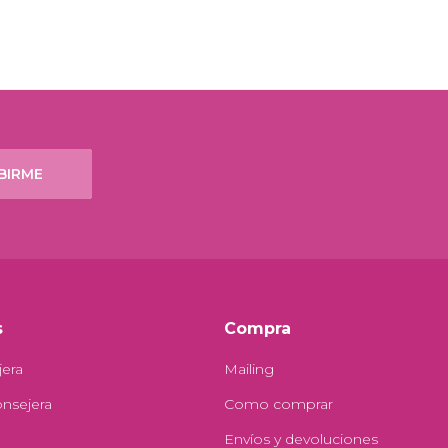
BIRME
s
Compra
jera
Mailing
onsejera
Como comprar
Envíos y devoluciones