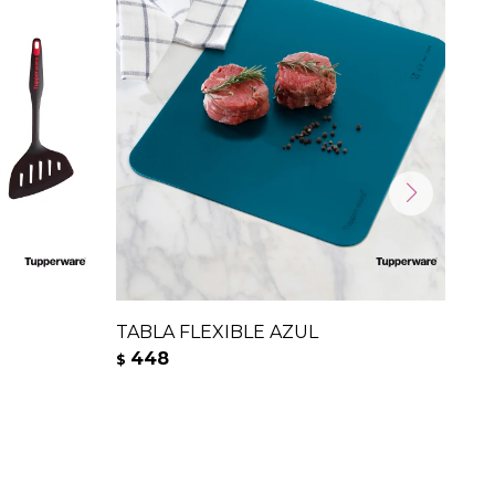
TABLA FLEXIBLE AZUL
CU
448
8
$
$