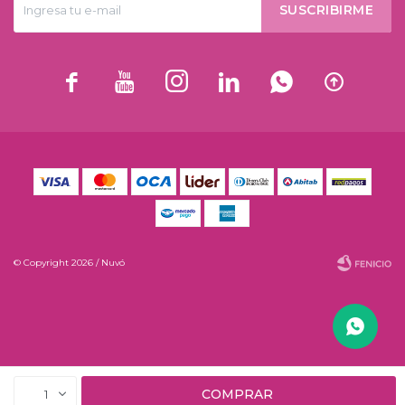
SUSCRIBIRME






© Copyright 2026 / Nuvó
Fenicio
COMPRAR
1