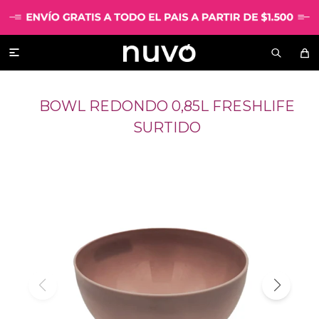

BOWL REDONDO 0,85L FRESHLIFE
SURTIDO