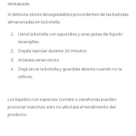
destapada.
Si detecta olores desagradables procedentes de las bebidas
almacenadas en la botella:
Llená la botella con agua tibia y unas gotas de líquido
lavavajillas.
Dejala reposar durante 30 minutos.
Aclarala varias veces.
Dejá secar la botella y guardala abierta cuando no la
utilices.
Los líquidos con especias, tomate o zanahorias pueden
provocar manchas; esto no afectará al rendimiento del
producto.