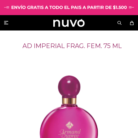

AD IMPERIAL FRAG. FEM. 75 ML