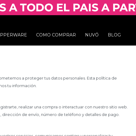
UPPERWARE
COMO COMPRAR
NUVÓ
BLOG
metemos a proteger tus datos personales. Esta política de
os tu información.
strarte, realizar una compra o interactuar con nuestro sitio web.
, dirección de envío, número de teléfono y detalles de pago.
nuestros servicios, comunicarnos contigo y personalizar tu