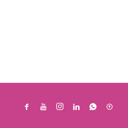





