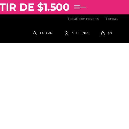
Trabaja con nosotros
Tiendas
0
$