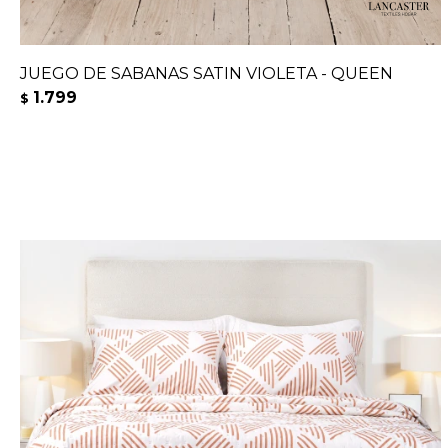
JUEGO DE SABANAS SATIN VIOLETA - QUEEN
1.799
$