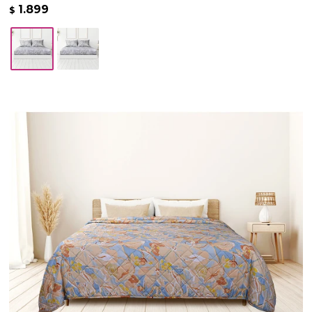
1.899
$