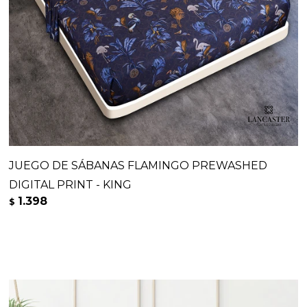
JUEGO DE SÁBANAS FLAMINGO PREWASHED
DIGITAL PRINT - KING
1.398
$