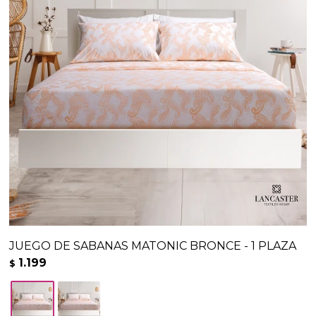
JUEGO DE SABANAS MATONIC BRONCE - 1 PLAZA
1.199
$