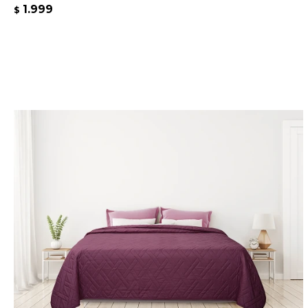
1.999
$