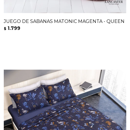
JUEGO DE SABANAS MATONIC MAGENTA - QUEEN
1.799
$