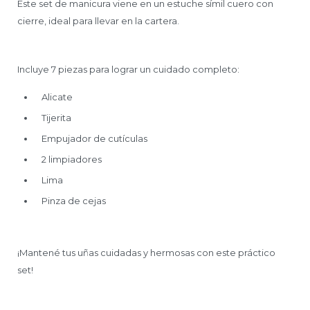
Este set de manicura viene en un estuche símil cuero con
cierre, ideal para llevar en la cartera.
Incluye 7 piezas para lograr un cuidado completo:
Alicate
Tijerita
Empujador de cutículas
2 limpiadores
Lima
Pinza de cejas
¡Mantené tus uñas cuidadas y hermosas con este práctico
set!