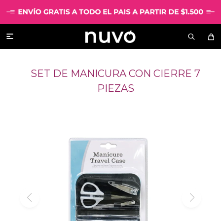

SET DE MANICURA CON CIERRE 7
PIEZAS