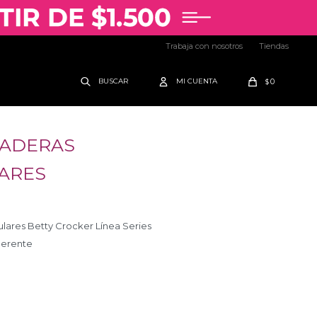
Trabaja con nosotros
Tiendas
0
$
SADERAS
ARES
ulares Betty Crocker Línea Series
herente