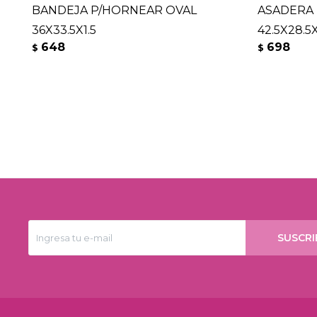
BANDEJA P/HORNEAR OVAL
ASADERA
36X33.5X1.5
42.5X28.5
648
698
$
$
SUSCRI