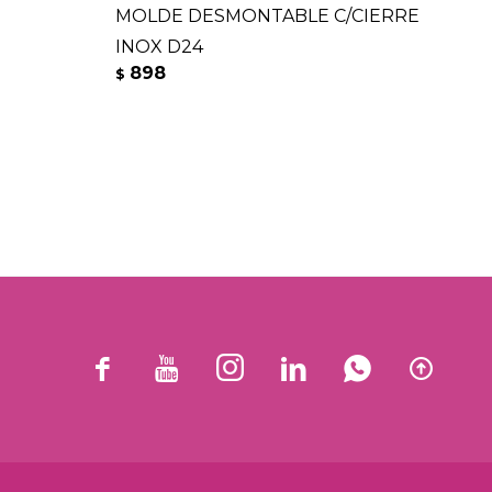
MOLDE DESMONTABLE C/CIERRE
SE
INOX D24
RE
898
9
$
$





