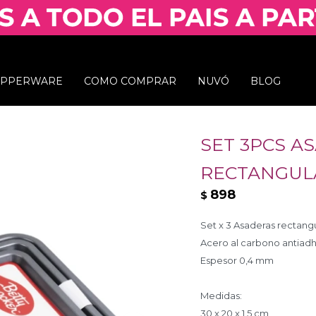
UPPERWARE
COMO COMPRAR
NUVÓ
BLOG
SET 3PCS A
RECTANGUL
898
$
Set x 3 Asaderas rectang
Acero al carbono antiad
Espesor 0,4 mm
Medidas:
30 x 20 x 1,5 cm