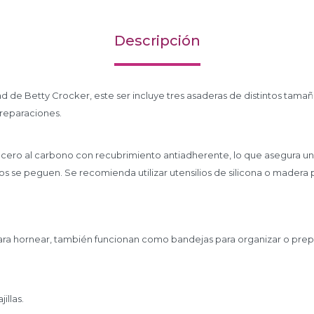
Descripción
ad de Betty Crocker, este ser incluye tres asaderas de distintos tamañ
preparaciones.
acero al carbono con recubrimiento antiadherente, lo que asegura un
os se peguen. Se recomienda utilizar utensilios de silicona o madera p
ra hornear, también funcionan como bandejas para organizar o prep
illas.