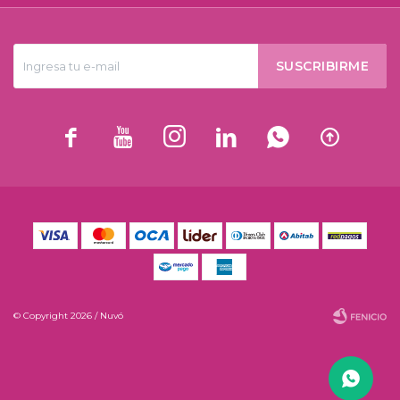
SUSCRIBIRME






© Copyright 2026 / Nuvó