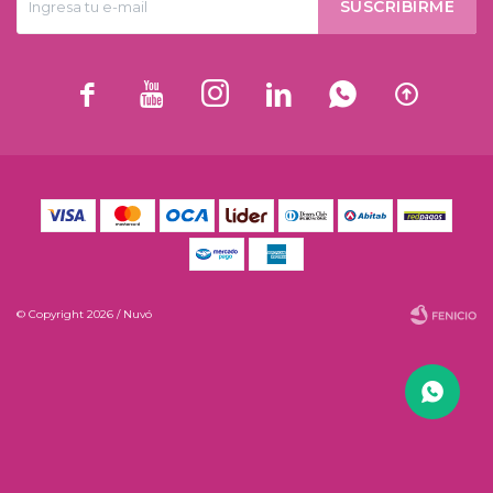
SUSCRIBIRME






© Copyright 2026 / Nuvó
Fenicio