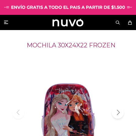

MOCHILA 30X24X22 FROZEN