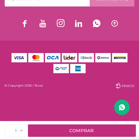






© Copyright 2026 / Nuvó
Fenicio
COMPRAR
1